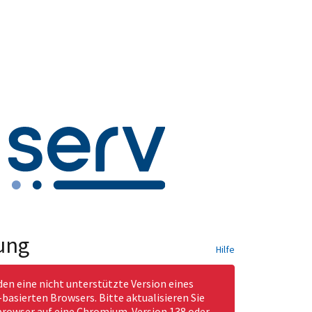
ung
Hilfe
den eine nicht unterstützte Version eines
asierten Browsers. Bitte aktualisieren Sie
rowser auf eine Chromium-Version 138 oder